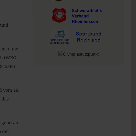
n
 und
rlach und
ich (WKG
 Schäfer
d vom 18.
r das
Jugend am
n der