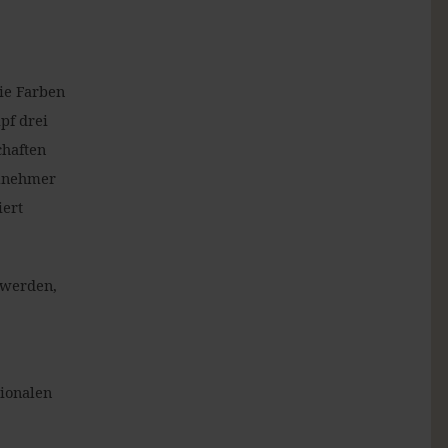
die Farben
pf drei
chaften
ilnehmer
iert
 werden,
tionalen