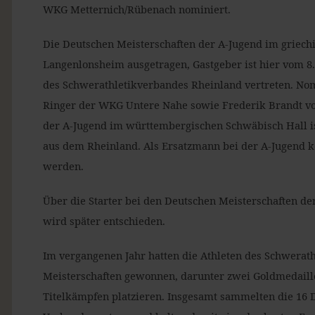
WKG Metternich/Rübenach nominiert.
Die Deutschen Meisterschaften der A-Jugend im griech
Langenlonsheim ausgetragen, Gastgeber ist hier vom 8. 
des Schwerathletikverbandes Rheinland vertreten. Nom
Ringer der WKG Untere Nahe sowie Frederik Brandt vo
der A-Jugend im württembergischen Schwäbisch Hall 
aus dem Rheinland. Als Ersatzmann bei der A-Jugend
werden.
Über die Starter bei den Deutschen Meisterschaften de
wird später entschieden.
Im vergangenen Jahr hatten die Athleten des Schwerat
Meisterschaften gewonnen, darunter zwei Goldmedaillen
Titelkämpfen platzieren. Insgesamt sammelten die 16