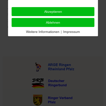
Weißwasser), doch in der dritten Runde kam dann das
Aus gegen Adelheid Przybylak (1. AC Regensburg), die
Akzeptieren
spätere DM-Vierte. Am Ende blieb für sie der elfte
Platz unter 17 Teilnehmerinnen in dieser
Ablehnen
Gewichtsklasse.
Weitere Informationen
|
Impressum