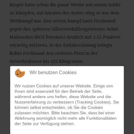
Ringer hatte schon die ganze Woche mit einem Infekt
zu kämpfen, auf Anraten des Arztes stieg er aus dem
Wettkampf aus. Den ersten Kampf hatte Ferdinand
gegen den späteren Silbermedaillengewinner Aslan
Mahmudov (RCG Potsdam) deutlich mit 1:11-Punkten
vorzeitig verloren. In der Endabrechnung belegte
Robin Ferdinand den sechsten Platz in der
Gewichtsklasse bis 125 Kilogramm.
Wir benutzen Cookies
Auch der zweite Starter aus dem
Schwerathletikverband Rheinland, Vladislav Wagner
Wir nutzen Cookies auf unserer Website. Einige von
von der WKG Untere Nahe, schied aus dem Turnier
ihnen sind essenziell für den Betrieb der Seite,
während andere uns helfen, diese Website und die
nach dem ersten Kampf aus. Er unterlag dabei dem
Nutzererfahrung zu verbessern (Tracking Cookies). Sie
mehrfachen Deutschen Jugend- und Junioren-Meister
können selbst entscheiden, ob Sie die Cookies
zulassen möchten. Bitte beachten Sie, dass bei einer
Marc Luithle (AV Germania Sulgen) in einem
Ablehnung womöglich nicht mehr alle Funktionalitäten
spannenden Mattenduell knapp mit 9:10 Punkten. Da
der Seite zur Verfügung stehen.
der württembergische Sportler nicht das Finale