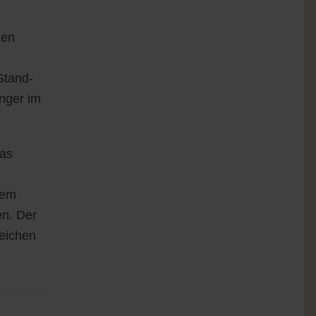
hen
Stand-
nger im
das
nem
en. Der
eichen