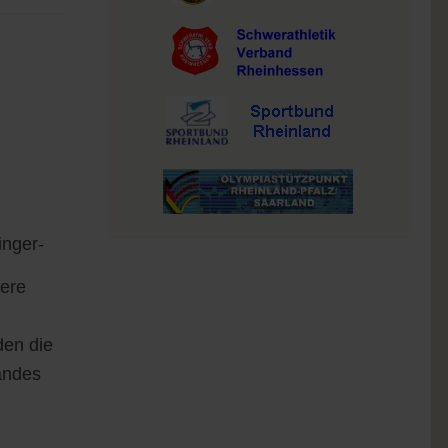
inger-
ere
den die
andes