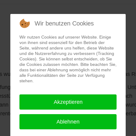
Wir benutzen Cookies
Wir nutzen Cookies auf unserer Website. Einige
von ihnen sind essenziell für den Betrieb der
Seite, während andere uns helfen, diese Website
und die Nutzererfahrung zu verbessern (Tracking
Cookies). Sie können selbst entscheiden, ob Sie
die Cookies zulassen möchten. Bitte beachten Sie,
dass bei einer Ablehnung womöglich nicht mehr
s wurden im Schwerathletikverband Rheinland für das R
alle Funktionalitäten der Seite zur Verfügung
stehen.
üfungen abgenommen. Elf Jugendliche von der WKG Unt
stützpunkt Ringen in der Jahnhalle in Bad Kreuznach
Akzeptieren
dann die Prüfungen für den Bereich Technik. Geprüft wur
renten für Aus- und Fortbildung des Schwerathletikverb
Ablehnen