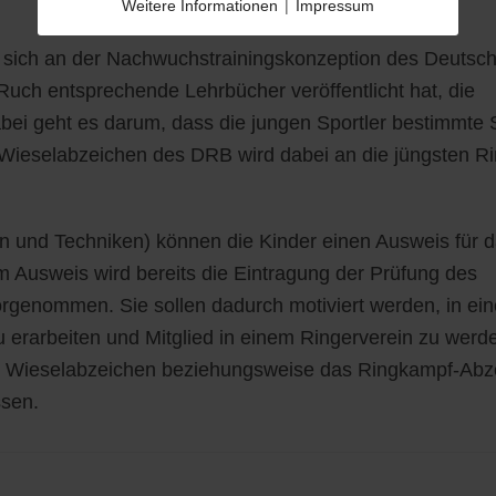
Weitere Informationen
|
Impressum
 sich an der Nachwuchstrainingskonzeption des Deutsc
Ruch entsprechende Lehrbücher veröffentlicht hat, die
abei geht es darum, dass die jungen Sportler bestimmte 
ieselabzeichen des DRB wird dabei an die jüngsten Ri
 und Techniken) können die Kinder einen Ausweis für 
m Ausweis wird bereits die Eintragung der Prüfung des
genommen. Sie sollen dadurch motiviert werden, in ei
 erarbeiten und Mitglied in einem Ringerverein zu werd
das Wieselabzeichen beziehungsweise das Ringkampf-Abz
ssen.