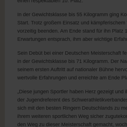
einen respektablen 10. Platz.
In der Gewichtsklasse bis 55 Kilogramm ging K
Start. Trotz großem Einsatz und kämpferischem
vorzeitig beenden. Am Ende stand für ihn Platz 
Erwartungen entsprach, ihm aber wichtige Erfa
Sein Debüt bei einer Deutschen Meisterschaft 
in der Gewichtsklasse bis 71 Kilogramm. Der Na
seinem ersten Auftritt auf nationaler Bühne her
wertvolle Erfahrungen und erreichte am Ende Pl
„Diese jungen Sportler haben Herz gezeigt und ih
der Jugendreferent des Schwerathletikverbandes 
sich mit den besten Ringern Deutschlands zu m
ihrem weiteren sportlichen Weg sicher zugutekom
den Weg zu dieser Meisterschaft gemacht, woche