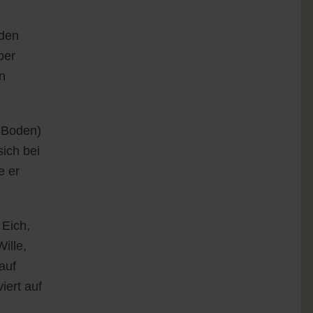
 den
ber
n
-Boden)
ich bei
e er
 Eich,
ille,
auf
iert auf