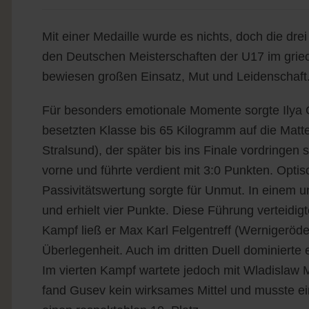
Mit einer Medaille wurde es nichts, doch die d
den Deutschen Meisterschaften der U17 im griec
bewiesen großen Einsatz, Mut und Leidenschaft
Für besonders emotionale Momente sorgte Ilya 
besetzten Klasse bis 65 Kilogramm auf die Matte
Stralsund), der später bis ins Finale vordringen
vorne und führte verdient mit 3:0 Punkten. Optis
Passivitätswertung sorgte für Unmut. In eine
und erhielt vier Punkte. Diese Führung verteidi
Kampf ließ er Max Karl Felgentreff (Wernigerö
Überlegenheit. Auch im dritten Duell dominierte 
Im vierten Kampf wartete jedoch mit Wladislaw M
fand Gusev kein wirksames Mittel und musste e