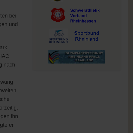
ten bei
ngen und
ark
(HAC
ig nach
chwung
zweiten
sche
rzeitig.
egen ihn
gte er