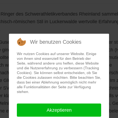
rei Ringer des Schwerathletikverbandes Rheinland sammel
hisch-römischen Stil in Luckenwalde wertvolle Erfahru
.
Wir benutzen Cookies
Gusev (WKG Metternich-Rübenach-Boden), der in der st
 ging. Gleich im ersten Kampf traf er auf Taylan Gluch 
Wir nutzen Cookies auf unserer Website. Einige
 sollte. Gusev erwischte einen starken Start, kämpfte mut
von ihnen sind essenziell für den Betrieb der
Seite, während andere uns helfen, diese Website
ch war er der aktivere Ringer, doch eine ausbleibende
und die Nutzererfahrung zu verbessern (Tracking
m unachtsamen Moment zog sein Gegner einen Schulters
Cookies). Sie können selbst entscheiden, ob Sie
die Cookies zulassen möchten. Bitte beachten Sie,
gte Gluch bis zum Schluss. Doch Gusev zeigte Moral. Im 
dass bei einer Ablehnung womöglich nicht mehr
alle Funktionalitäten der Seite zur Verfügung
der SV) keine Chance und gewann souverän durch techni
stehen.
er klar und besiegte Ben Völker aus Hösbach ebenfalls vo
elnikov (TuS Adelhausen) einer der Turnierfavoriten. G
Akzeptieren
ine entscheidende Niederlage hinnehmen. Am Ende bele