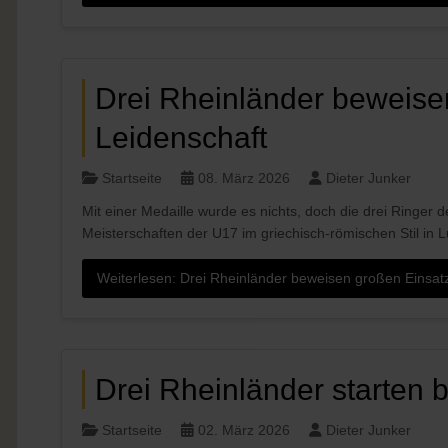
Drei Rheinländer beweise
Leidenschaft
Startseite
08. März 2026
Dieter Junker
Mit einer Medaille wurde es nichts, doch die drei Ringe
Meisterschaften der U17 im griechisch-römischen Stil in L
Weiterlesen: Drei Rheinländer beweisen großen Einsat
Drei Rheinländer starten
Startseite
02. März 2026
Dieter Junker