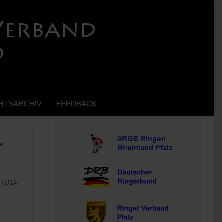
HTSARCHIV
FEEDBACK
r
d (U14