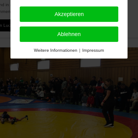
nd in die diesjährigen Deutschen Meisterschaften starten. An den
kommenden Wochenend...
Akzeptieren
 in Luckenwalde
Ablehnen
Weitere Informationen
|
Impressum