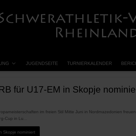
UNG
JUGENDSEITE
TURNIERKALENDER
BERIC
RB für U17-EM in Skopje nominie
opameisterschaften im freien Stil Mitte Juni in Nordmazedonien freuen
g-Cup in Lu...
n Skopje nominiert