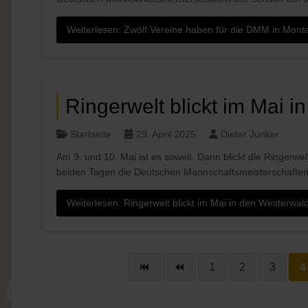
Weiterlesen: Zwölf Vereine haben für die DMM in Mon
Ringerwelt blickt im Mai 
Startseite
29. April 2025
Dieter Junker
Am 9. und 10. Mai ist es soweit. Dann blickt die Ringer
beiden Tagen die Deutschen Mannschaftsmeisterschaften 
Weiterlesen: Ringerwelt blickt im Mai in den Westerwal
1
2
3
4
♿