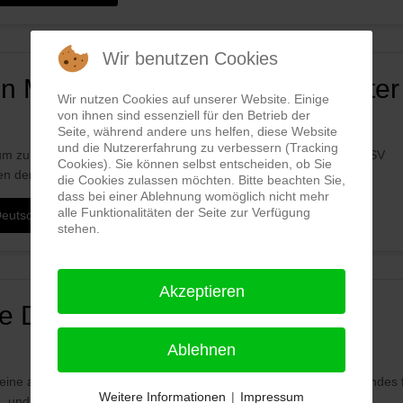
Wir benutzen Cookies
n Mal in Folge Deutscher Meister
Wir nutzen Cookies auf unserer Website. Einige
von ihnen sind essenziell für den Betrieb der
Seite, während andere uns helfen, diese Website
und die Nutzererfahrung zu verbessern (Tracking
kaum zu überbietenden Neuauflage des Vorjahresfinale siegte der ASV
Cookies). Sie können selbst entscheiden, ob Sie
 der Schüler in...
die Cookies zulassen möchten. Bitte beachten Sie,
dass bei einer Ablehnung womöglich nicht mehr
alle Funktionalitäten der Seite zur Verfügung
Deutscher Meister
stehen.
Akzeptieren
die DMM in Montabaur gemeldet
Ablehnen
reine aus sieben Landesorganisationen des Deutschen Ringer-Bundes f
Weitere Informationen
|
Impressum
 und 10. Mai...