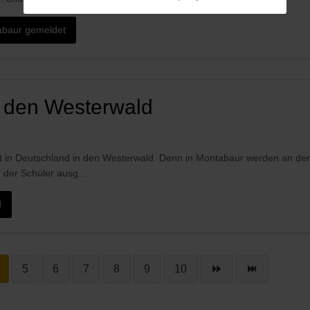
tabaur gemeldet
in den Westerwald
welt in Deutschland in den Westerwald. Denn in Montabaur werden an de
der Schüler ausg...
d
5
6
7
8
9
10