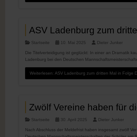
ASV Ladenburg zum dritte
Startseite
10. Mai 2025
Dieter Junker
Die Titelverteidigung ist geglückt: In einer an Dramatik 
Ladenburg bei den Deutschen Mannschaftsmeisterschaften
Weiterlesen: ASV Ladenburg zum dritten Mal in Folge 
Zwölf Vereine haben für 
Startseite
30. April 2025
Dieter Junker
Nach Abschluss der Meldefrist haben insgesamt zwölf Ve
Deutschen Mannschaftsmeisterschaften der Schüler am 9.