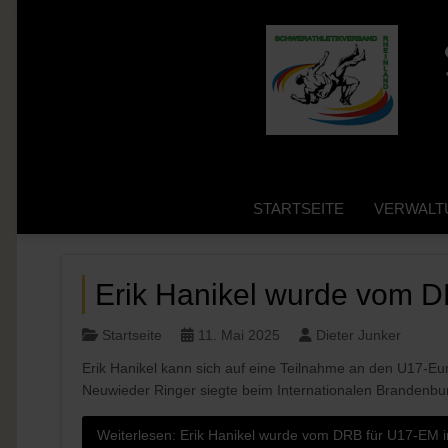
STARTSEITE
VERWALT
Erik Hanikel wurde vom D
Startseite
11. Mai 2025
Dieter Junker
Erik Hanikel kann sich auf eine Teilnahme an den U17-Eur
Neuwieder Ringer siegte beim Internationalen Brandenbur
Weiterlesen: Erik Hanikel wurde vom DRB für U17-EM i